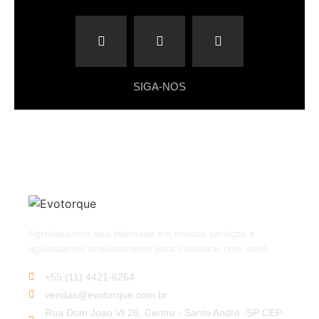
SIGA-NOS
Agradecemos seu interesse em nossos serviços e
aguardamos ansiosamente para colaborar com você.
+55 (11) 4421-6264
vendas@evotorque.com.br
Rua Dom Joao VI 26, Centro - Santo André -SP CEP